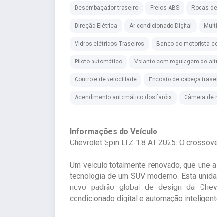
Desembaçador traseiro
Freios ABS
Rodas de 
Direção Elétrica
Ar condicionado Digital
Mult
Vidros elétricos Traseiros
Banco do motorista co
Piloto automático
Volante com regulagem de alt
Controle de velocidade
Encosto de cabeça trase
Acendimento automático dos faróis
Câmera de 
Informações do Veículo
Chevrolet Spin LTZ 1.8 AT 2025: O crossover 
Um veículo totalmente renovado, que une a
tecnologia de um SUV moderno. Esta unid
novo padrão global de design da Chevro
condicionado digital e automação inteligent