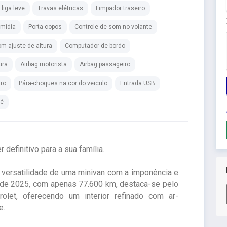
liga leve
Travas elétricas
Limpador traseiro
imídia
Porta copos
Controle de som no volante
m ajuste de altura
Computador de bordo
ura
Airbag motorista
Airbag passageiro
iro
Pára-choques na cor do veiculo
Entrada USB
ré
definitivo para a sua família.
 versatilidade de uma minivan com a imponência e
ade 2025, com apenas 77.600 km, destaca-se pelo
let, oferecendo um interior refinado com ar-
e.