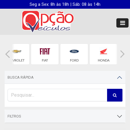
Seg a Sex: 8h às 18h | Sáb: 08 às 14h
CHEVROLET
FIAT
FORD
HONDA
H
BUSCA RÁPIDA
FILTROS