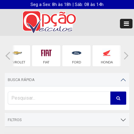
Seg a Sex: 8h às 18h | Sáb: 08 às 14h
CHEVROLET
FIAT
FORD
HONDA
H
BUSCA RÁPIDA
FILTROS