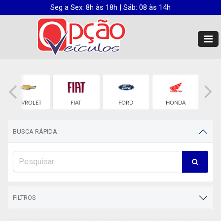
Seg a Sex: 8h às 18h | Sáb: 08 às 14h
CHEVROLET
FIAT
FORD
HONDA
H
BUSCA RÁPIDA
FILTROS